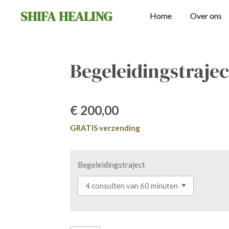
SHIFA HEALING
Ga
Home
Over ons
direct
naar
de
Begeleidingstraje
hoofdinhoud
€ 200,00
GRATIS verzending
Begeleidingstraject