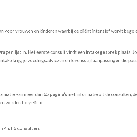
n voor vrouwen en kinderen waarbij de cliënt intensief wordt begel
vragenlijst
in. Het eerste consult vindt een
intakegesprek
plaats. J
ke krijg je voedingsadviezen en levensstijl aanpassingen die passen
nformatie van meer dan
65 pagina’s
met informatie uit de consulten, d
en worden toegelicht.
n 4 of 6 consulten
.