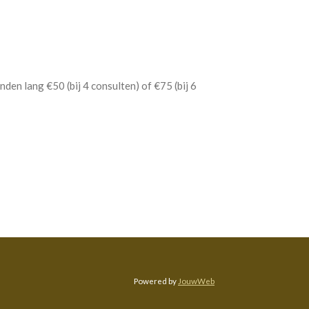
anden lang
€
50 (bij 4 consulten) of
€
75 (bij 6
Powered by
JouwWeb