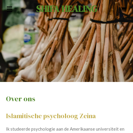
SHIFA HEALING
Ga
direct
naar
de
hoofdinhoud
Over ons
Islamitische psycholoog Zeina
Ik studeerde psychologie aan de Amerikaanse universiteit en